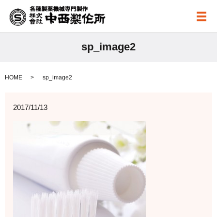
メ
sp_image2
HOME
sp_image2
2017/11/13