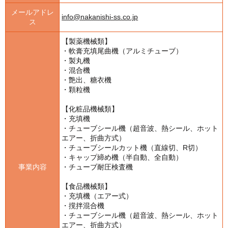
メールアドレ
info@nakanishi-ss.co.jp
ス
【製薬機械類】
・軟膏充填尾曲機（アルミチューブ）
・製丸機
・混合機
・艶出、糖衣機
・顆粒機
【化粧品機械類】
・充填機
・チューブシール機（超音波、熱シール、ホット
エアー、折曲方式）
・チューブシールカット機（直線切、R切）
・キャップ締め機（半自動、全自動）
事業内容
・チューブ耐圧検査機
【食品機械類】
・充填機（エアー式）
・撹拌混合機
・チューブシール機（超音波、熱シール、ホット
エアー、折曲方式）