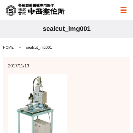
メ
sealcut_img001
HOME
sealcut_img001
2017/11/13