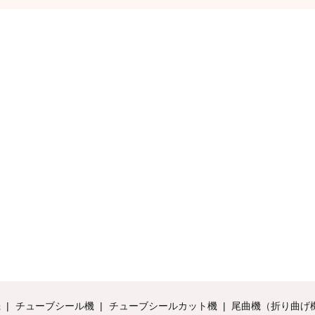
機
チューブシール機
チューブシールカット機
尾曲機（折り曲げ