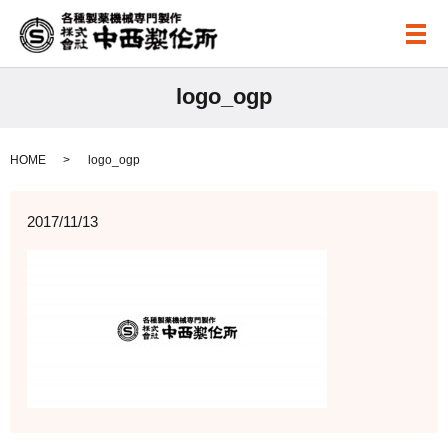
メ
logo_ogp
HOME
logo_ogp
2017/11/13